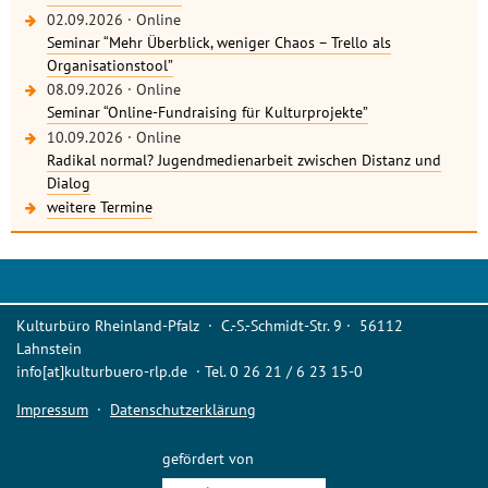
02.09.2026
·
Online
Seminar “Mehr Überblick, weniger Chaos – Trello als
Organisationstool”
08.09.2026
·
Online
Seminar “Online-Fundraising für Kulturprojekte”
10.09.2026
·
Online
Radikal normal? Jugendmedienarbeit zwischen Distanz und
Dialog
weitere Termine
Kulturbüro Rheinland-Pfalz · C.-S.-Schmidt-Str. 9 · 56112
Lahnstein
info[at]kulturbuero-rlp.de · Tel. 0 26 21 / 6 23 15-0
Impressum
·
Datenschutzerklärung
gefördert von