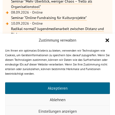
Seminar “Mehr Überblick, weniger Chaos – Trello als
Organisationstool”
08.09.2026
·
Online
Seminar “Online-Fundraising für Kulturprojekte”
10.09.2026
·
Online
Radikal normal? Jugendmedienarbeit zwischen Distanz und
Dialog
weitere Termine
Zustimmung verwalten
Um Ihnen ein optimales Erlebnis zu bieten, verwenden wir Technologien wie
Cookies, um Geräteinformationen zu speichern bzw. darauf zuzugreifen. Wenn Sie
diesen Technologien zustimmen, können wir Daten wie das Surfverhalten oder
eindeutige IDs auf dieser Website verarbeiten. Wenn Sie Ihre Zustimmung nicht
Kulturbüro Rheinland-Pfalz · C.-S.-Schmidt-Str. 9 · 56112
erteilen oder zurückziehen, können bestimmte Merkmale und Funktionen
Lahnstein
beeinträchtigt werden.
info[at]kulturbuero-rlp.de · Tel. 0 26 21 / 6 23 15-0
Impressum
·
Datenschutzerklärung
Akzeptieren
gefördert von
Ablehnen
Einstellungen anzeigen