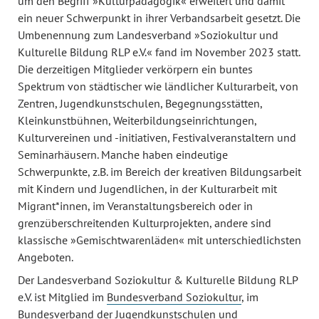
um den Begriff »Kulturpädagogik« erweitert und damit
ein neuer Schwerpunkt in ihrer Verbandsarbeit gesetzt. Die
Umbenennung zum Landesverband »Soziokultur und
Kulturelle Bildung RLP e.V.« fand im November 2023 statt.
Die derzeitigen Mitglieder verkörpern ein buntes
Spektrum von städtischer wie ländlicher Kulturarbeit, von
Zentren, Jugendkunstschulen, Begegnungsstätten,
Kleinkunstbühnen, Weiterbildungseinrichtungen,
Kulturvereinen und -initiativen, Festivalveranstaltern und
Seminarhäusern. Manche haben eindeutige
Schwerpunkte, z.B. im Bereich der kreativen Bildungsarbeit
mit Kindern und Jugendlichen, in der Kulturarbeit mit
Migrant*innen, im Veranstaltungsbereich oder in
grenzüberschreitenden Kulturprojekten, andere sind
klassische »Gemischtwarenläden« mit unterschiedlichsten
Angeboten.
Der Landesverband Soziokultur & Kulturelle Bildung RLP
e.V. ist Mitglied im
Bundesverband Soziokultur
, im
Bundesverband der Jugendkunstschulen und