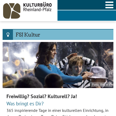
Skip
to
content
FSJ Kultur
Foto: BKJ e.V.
Freiwillig? Sozial? Kulturell? Ja!
Was bringt es Dir?
365 inspirierende Tage in einer kulturellen Einrichtung, in