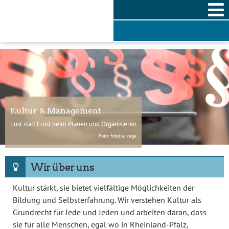
Skip
to
content
Kultur & Management
Lust statt Frust beim Planen und Organisieren
Foto: fotolia, vege
Wir über uns
Kultur stärkt, sie bietet vielfältige Möglichkeiten der
Bildung und Selbsterfahrung. Wir verstehen Kultur als
Grundrecht für Jede und Jeden und arbeiten daran, dass
sie für alle Menschen, egal wo in Rheinland-Pfalz,