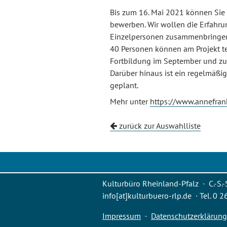
Bis zum 16. Mai 2021 können Sie s
bewerben. Wir wollen die Erfahrun
Einzelpersonen zusammenbringen,
40 Personen können am Projekt t
Fortbildung im September und zu
Darüber hinaus ist ein regelmäßi
geplant.
Mehr unter
https://www.annefrank
zurück zur Auswahlliste
Kulturbüro Rheinland-Pfalz · C.-S.-
info[at]kulturbuero-rlp.de · Tel. 0 
Impressum
·
Datenschutzerklärung