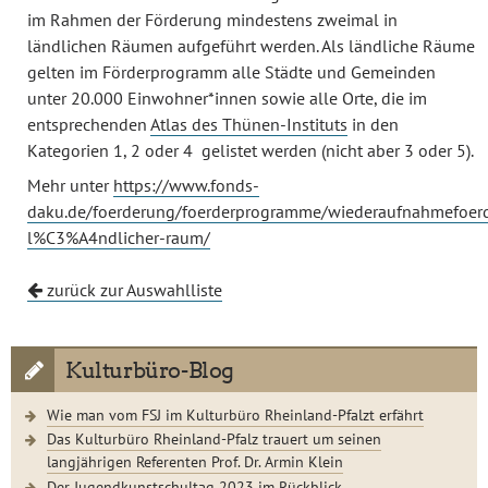
im Rahmen der Förderung mindestens zweimal in
ländlichen Räumen aufgeführt werden. Als ländliche Räume
gelten im Förderprogramm alle Städte und Gemeinden
unter 20.000 Einwohner*innen sowie alle Orte, die im
entsprechenden
Atlas des Thünen-Instituts
in den
Kategorien 1, 2 oder 4 gelistet werden (nicht aber 3 oder 5).
Mehr unter
https://www.fonds-
daku.de/foerderung/foerderprogramme/wiederaufnahmefoer
l%C3%A4ndlicher-raum/
zurück zur Auswahlliste
Kulturbüro-Blog
Wie man vom FSJ im Kulturbüro Rheinland-Pfalzt erfährt
Das Kulturbüro Rheinland-Pfalz trauert um seinen
langjährigen Referenten Prof. Dr. Armin Klein
Der Jugendkunstschultag 2023 im Rückblick