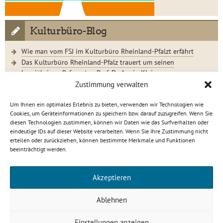
Kulturbüro-Blog
Wie man vom FSJ im Kulturbüro Rheinland-Pfalzt erfährt
Das Kulturbüro Rheinland-Pfalz trauert um seinen
langjährigen Referenten Prof. Dr. Armin Klein
Der Jugendkunstschultag 2023 im Rückblick
Zustimmung verwalten
Um Ihnen ein optimales Erlebnis zu bieten, verwenden wir Technologien wie
Cookies, um Geräteinformationen zu speichern bzw. darauf zuzugreifen. Wenn Sie
diesen Technologien zustimmen, können wir Daten wie das Surfverhalten oder
eindeutige IDs auf dieser Website verarbeiten. Wenn Sie Ihre Zustimmung nicht
Kulturbüro Rheinland-Pfalz · C.-S.-Schmidt-Str. 9 · 56112
erteilen oder zurückziehen, können bestimmte Merkmale und Funktionen
Lahnstein
beeinträchtigt werden.
info[at]kulturbuero-rlp.de · Tel. 0 26 21 / 6 23 15-0
Impressum
·
Datenschutzerklärung
Akzeptieren
gefördert von
Ablehnen
Einstellungen anzeigen