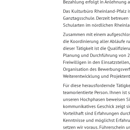
Bezahlung erfolgt in Anlehnung a
Das Kulturbüro Rheinland-Pfalz ist
Ganztagsschule. Derzeit betreuen w
Schularten im nördlichen Rheinla
Zusammen mit einem aufgeschloss
die Koordinierung aller Abläufe 
dieser Tätigkeit ist die Qualifiz
Planung und Durchführung von 25 
Freiwilligen in den Einsatzstellen
Organisation des Bewerbungsverfa
Weiterentwicklung und Projektentw
Für diese herausfordernde Tätigk
teamorientierte Person. Ihnen ist s
unseren Hochphasen beweisen Sie I
kommunikatives Geschick zeigt sic
Vorteilhaft sind Erfahrungen durc
Kenntnisse und möglichst Erfahr
setzen wir voraus. Führerschein u