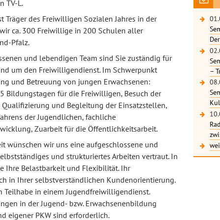
n TV-L.
 Träger des Freiwilligen Sozialen Jahres in der
01.
Sem
ir ca. 300 Freiwillige in 200 Schulen aller
Der
nd-Pfalz.
02.
enen und lebendigen Team sind Sie zuständig für
Sem
rund um den Freiwilligendienst. Im Schwerpunkt
– T
ierung und Betreuung von jungen Erwachsenen:
08.
Sem
Bildungstagen für die Freiwilligen, Besuch der
Kul
, Qualifizierung und Begleitung der Einsatzstellen,
10.
hrens der Jugendlichen, fachliche
Rad
icklung, Zuarbeit für die Öffentlichkeitsarbeit.
zwi
eit wünschen wir uns eine aufgeschlossene und
wei
elbstständiges und strukturiertes Arbeiten vertraut. In
hre Belastbarkeit und Flexibilität. Ihr
h in Ihrer selbstverständlichen Kundenorientierung.
h Teilhabe in einem Jugendfreiwilligendienst.
ungen in der Jugend- bzw. Erwachsenenbildung
nd eigener PKW sind erforderlich.