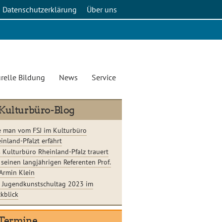
Datenschutzerklärung
Über uns
relle Bildung
News
Service
Kulturbüro-Blog
 man vom FSJ im Kulturbüro
inland-Pfalzt erfährt
 Kulturbüro Rheinland-Pfalz trauert
seinen langjährigen Referenten Prof.
 Armin Klein
 Jugendkunstschultag 2023 im
kblick
Termine