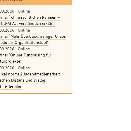
09.2026
·
Online
inar “KI im rechtlichen Rahmen –
 EU-AI Act verständlich erklärt”
09.2026
·
Online
inar “Mehr Überblick, weniger Chaos
rello als Organisationstool”
09.2026
·
Online
inar “Online-Fundraising für
turprojekte”
09.2026
·
Online
ikal normal? Jugendmedienarbeit
schen Distanz und Dialog
tere Termine