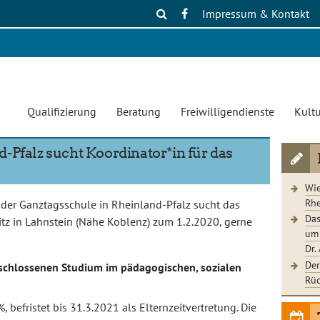
Impressum & Kontakt
Qualifizierung
Beratung
Freiwilligendienste
Kultu
-Pfalz sucht Koordinator*in für das
Wie
Rhe
in der Ganztagsschule in Rheinland-Pfalz sucht das
Das
itz in Lahnstein (Nähe Koblenz) zum 1.2.2020, gerne
um 
Dr.
Der
schlossenen Studium im pädagogischen, sozialen
Rüc
befristet bis 31.3.2021 als Elternzeitvertretung. Die