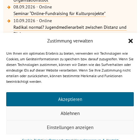
08.09.2026
·
Online
Seminar “Online-Fundraising für Kulturprojekte”
10.09.2026
·
Online
Radikal normal? Jugendmedienarbeit zwischen Distanz und
Dialog
weitere Termine
Zustimmung verwalten
Um Ihnen ein optimales Erlebnis zu bieten, verwenden wir Technologien wie
Cookies, um Geräteinformationen zu speichern bzw. darauf zuzugreifen. Wenn Sie
diesen Technologien zustimmen, können wir Daten wie das Surfverhalten oder
eindeutige IDs auf dieser Website verarbeiten. Wenn Sie Ihre Zustimmung nicht
Kulturbüro Rheinland-Pfalz · C.-S.-Schmidt-Str. 9 · 56112
erteilen oder zurückziehen, können bestimmte Merkmale und Funktionen
Lahnstein
beeinträchtigt werden.
info[at]kulturbuero-rlp.de · Tel. 0 26 21 / 6 23 15-0
Impressum
·
Datenschutzerklärung
Akzeptieren
gefördert von
Ablehnen
Einstellungen anzeigen