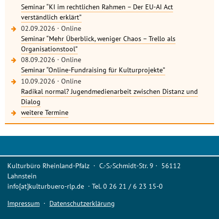
Seminar “KI im rechtlichen Rahmen – Der EU-AI Act
verständlich erklärt”
02.09.2026
·
Online
Seminar “Mehr Überblick, weniger Chaos – Trello als
Organisationstool”
08.09.2026
·
Online
Seminar “Online-Fundraising für Kulturprojekte”
10.09.2026
·
Online
Radikal normal? Jugendmedienarbeit zwischen Distanz und
Dialog
weitere Termine
Kulturbüro Rheinland-Pfalz · C.-S.-Schmidt-Str. 9 · 56112
Lahnstein
info[at]kulturbuero-rlp.de · Tel. 0 26 21 / 6 23 15-0
Impressum
·
Datenschutzerklärung