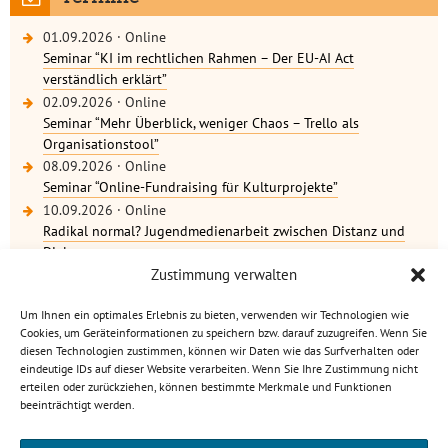
01.09.2026
·
Online
Seminar “KI im rechtlichen Rahmen – Der EU-AI Act
verständlich erklärt”
02.09.2026
·
Online
Seminar “Mehr Überblick, weniger Chaos – Trello als
Organisationstool”
08.09.2026
·
Online
Seminar “Online-Fundraising für Kulturprojekte”
10.09.2026
·
Online
Radikal normal? Jugendmedienarbeit zwischen Distanz und
Dialog
weitere Termine
Zustimmung verwalten
Um Ihnen ein optimales Erlebnis zu bieten, verwenden wir Technologien wie
Cookies, um Geräteinformationen zu speichern bzw. darauf zuzugreifen. Wenn Sie
diesen Technologien zustimmen, können wir Daten wie das Surfverhalten oder
eindeutige IDs auf dieser Website verarbeiten. Wenn Sie Ihre Zustimmung nicht
Kulturbüro Rheinland-Pfalz · C.-S.-Schmidt-Str. 9 · 56112
erteilen oder zurückziehen, können bestimmte Merkmale und Funktionen
Lahnstein
beeinträchtigt werden.
info[at]kulturbuero-rlp.de · Tel. 0 26 21 / 6 23 15-0