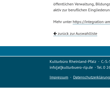
öffentlichen Verwaltung, Bildungsi
aktiv zur beruflichen Eingliederun
Mehr unter
https://integration-a
zurück zur Auswahlliste
Kulturbüro Rheinland-Pfalz · C.-S.-
info[at]kulturbuero-rlp.de · Tel. 0 
Impressum
·
Datenschutzerklärung