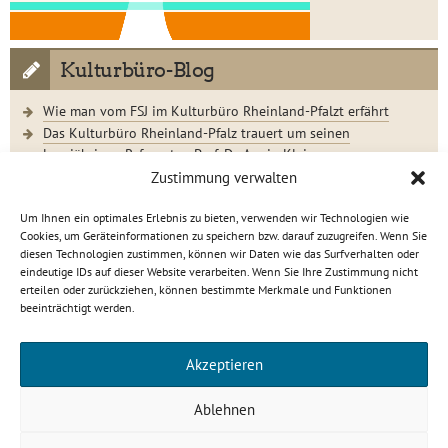
Kulturbüro-Blog
Wie man vom FSJ im Kulturbüro Rheinland-Pfalzt erfährt
Das Kulturbüro Rheinland-Pfalz trauert um seinen
langjährigen Referenten Prof. Dr. Armin Klein
Der Jugendkunstschultag 2023 im Rückblick
Zustimmung verwalten
Um Ihnen ein optimales Erlebnis zu bieten, verwenden wir Technologien wie
Cookies, um Geräteinformationen zu speichern bzw. darauf zuzugreifen. Wenn Sie
diesen Technologien zustimmen, können wir Daten wie das Surfverhalten oder
eindeutige IDs auf dieser Website verarbeiten. Wenn Sie Ihre Zustimmung nicht
Kulturbüro Rheinland-Pfalz · C.-S.-Schmidt-Str. 9 · 56112
erteilen oder zurückziehen, können bestimmte Merkmale und Funktionen
Lahnstein
beeinträchtigt werden.
info[at]kulturbuero-rlp.de · Tel. 0 26 21 / 6 23 15-0
Impressum
·
Datenschutzerklärung
Akzeptieren
gefördert von
Ablehnen