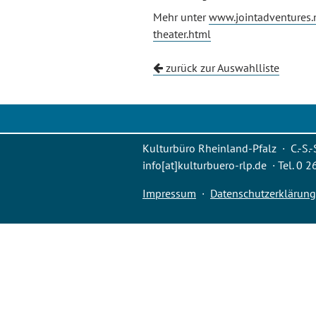
Mehr unter
www.jointadventures.
theater.html
zurück zur Auswahlliste
Kulturbüro Rheinland-Pfalz · C.-S.-
info[at]kulturbuero-rlp.de · Tel. 0 
Impressum
·
Datenschutzerklärung