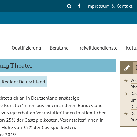
Impressum & Kontakt
Qualifizierung
Beratung
Freiwilligendienste
Kultu
ung Theater
Wie
Region:
Deutschland
Rhe
Das
chtet sich an in Deutschland ansässige
um 
die Künstler*innen aus einem anderen Bundesland
Dr.
rzusage erhalten Veranstalter*innen in öffentlicher
Der
Rüc
on 25% der Gastspielkosten, Veranstalter*innen in
in Höhe von 35% der Gastspielkosten.
rz 2019.