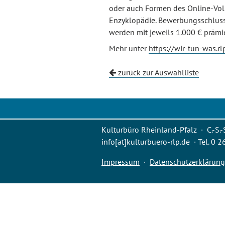
oder auch Formen des Online-Volu
Enzyklopädie. Bewerbungsschluss i
werden mit jeweils 1.000 € prämie
Mehr unter
https://wir-tun-was.
zurück zur Auswahlliste
Kulturbüro Rheinland-Pfalz · C.-S.-
info[at]kulturbuero-rlp.de · Tel. 0 
Impressum
·
Datenschutzerklärung