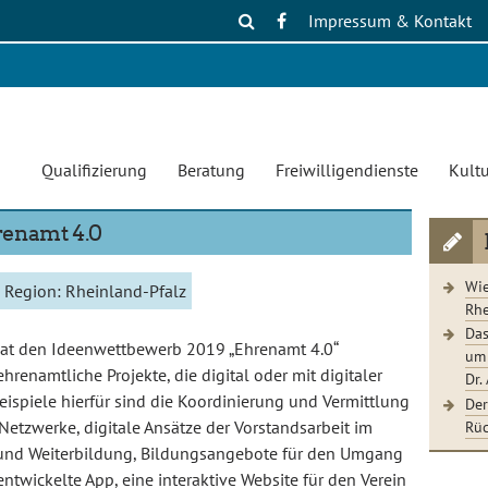
Impressum & Kontakt
Qualifizierung
Beratung
Freiwilligendienste
Kultu
renamt 4.0
Wie
Region:
Rheinland-Pfalz
Rhe
Das
hat den Ideenwettbewerb 2019 „Ehrenamt 4.0“
um 
renamtliche Projekte, die digital oder mit digitaler
Dr.
Beispiele hierfür sind die Koordinierung und Vermittlung
Der
Rüc
etzwerke, digitale Ansätze der Vorstandsarbeit im
t- und Weiterbildung, Bildungsangebote für den Umgang
entwickelte App, eine interaktive Website für den Verein