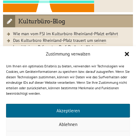
Kulturbüro-Blog
Wie man vom FSJ im Kulturbüro Rheinland-Pfalzt erfährt
Das Kulturbüro Rheinland-Pfalz trauert um seinen
langjährigen Referenten Prof. Dr. Armin Klein
Der Jugendkunstschultag 2023 im Rückblick
Zustimmung verwalten
Um Ihnen ein optimales Erlebnis zu bieten, verwenden wir Technologien wie
Cookies, um Geräteinformationen zu speichern bzw. darauf zuzugreifen. Wenn Sie
diesen Technologien zustimmen, können wir Daten wie das Surfverhalten oder
eindeutige IDs auf dieser Website verarbeiten. Wenn Sie Ihre Zustimmung nicht
Kulturbüro Rheinland-Pfalz · C.-S.-Schmidt-Str. 9 · 56112
erteilen oder zurückziehen, können bestimmte Merkmale und Funktionen
Lahnstein
beeinträchtigt werden.
info[at]kulturbuero-rlp.de · Tel. 0 26 21 / 6 23 15-0
Impressum
·
Datenschutzerklärung
Akzeptieren
gefördert von
Ablehnen