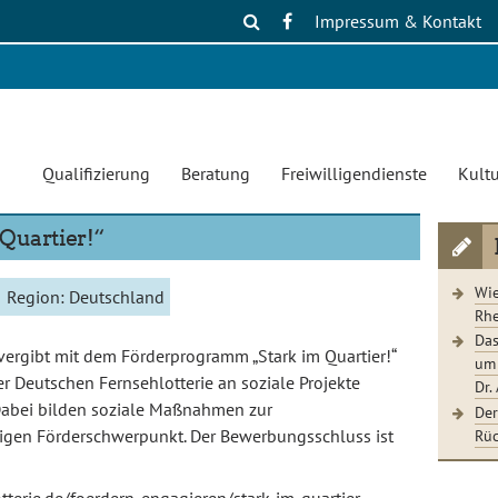
Impressum & Kontakt
Qualifizierung
Beratung
Freiwilligendienste
Kultu
Quartier!“
Wie
Region:
Deutschland
Rhe
Das
vergibt mit dem Förderprogramm „Stark im Quartier!“
um 
r Deutschen Fernsehlotterie an soziale Projekte
Dr.
Dabei bilden soziale Maßnahmen zur
Der
Rüc
tigen Förderschwerpunkt. Der Bewerbungsschluss ist