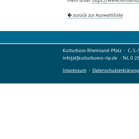
Mehr unter
https://www.fernsehlo
zurück zur Auswahlliste
Kulturbüro Rheinland-Pfalz · C.-S.-
info[at]kulturbuero-rlp.de · Tel. 0 
Impressum
·
Datenschutzerklärung