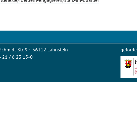
tterie.de/foerdern-engagieren/stark-im-quartier
Schmidt-Str. 9 · 56112 Lahnstein
geförde
26 21 / 6 23 15-0