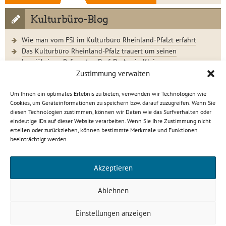
Kulturbüro-Blog
Wie man vom FSJ im Kulturbüro Rheinland-Pfalzt erfährt
Das Kulturbüro Rheinland-Pfalz trauert um seinen
langjährigen Referenten Prof. Dr. Armin Klein
Der Jugendkunstschultag 2023 im Rückblick
Zustimmung verwalten
Um Ihnen ein optimales Erlebnis zu bieten, verwenden wir Technologien wie
Cookies, um Geräteinformationen zu speichern bzw. darauf zuzugreifen. Wenn Sie
diesen Technologien zustimmen, können wir Daten wie das Surfverhalten oder
eindeutige IDs auf dieser Website verarbeiten. Wenn Sie Ihre Zustimmung nicht
Kulturbüro Rheinland-Pfalz · C.-S.-Schmidt-Str. 9 · 56112
erteilen oder zurückziehen, können bestimmte Merkmale und Funktionen
Lahnstein
beeinträchtigt werden.
info[at]kulturbuero-rlp.de · Tel. 0 26 21 / 6 23 15-0
Impressum
·
Datenschutzerklärung
Akzeptieren
gefördert von
Ablehnen
Einstellungen anzeigen