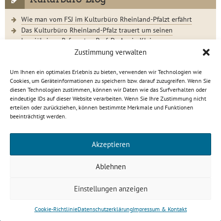
Wie man vom FSJ im Kulturbüro Rheinland-Pfalzt erfährt
Das Kulturbüro Rheinland-Pfalz trauert um seinen
langjährigen Referenten Prof. Dr. Armin Klein
Der Jugendkunstschultag 2023 im Rückblick
Zustimmung verwalten
Um Ihnen ein optimales Erlebnis zu bieten, verwenden wir Technologien wie
Cookies, um Geräteinformationen zu speichern bzw. darauf zuzugreifen. Wenn Sie
diesen Technologien zustimmen, können wir Daten wie das Surfverhalten oder
eindeutige IDs auf dieser Website verarbeiten. Wenn Sie Ihre Zustimmung nicht
Kulturbüro Rheinland-Pfalz · C.-S.-Schmidt-Str. 9 · 56112
erteilen oder zurückziehen, können bestimmte Merkmale und Funktionen
Lahnstein
beeinträchtigt werden.
info[at]kulturbuero-rlp.de · Tel. 0 26 21 / 6 23 15-0
Impressum
·
Datenschutzerklärung
Akzeptieren
gefördert von
Ablehnen
Einstellungen anzeigen
Cookie-Richtlinie
Datenschutzerklärung
Impressum & Kontakt