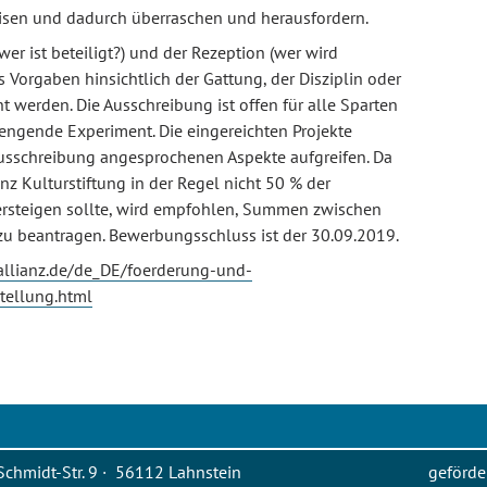
weisen und dadurch überraschen und herausfordern.
er ist beteiligt?) und der Rezeption (wer wird
 Vorgaben hinsichtlich der Gattung, der Disziplin oder
 werden. Die Ausschreibung ist offen für alle Sparten
engende Experiment. Die eingereichten Projekte
 Ausschreibung angesprochenen Aspekte aufgreifen. Da
nz Kulturstiftung in der Regel nicht 50 % der
ersteigen sollte, wird empfohlen, Summen zwischen
u beantragen. Bewerbungsschluss ist der 30.09.2019.
g.allianz.de/de_DE/foerderung-und-
stellung.html
Schmidt-Str. 9 · 56112 Lahnstein
geförde