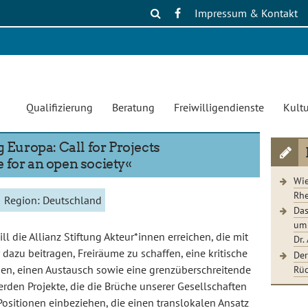
Impressum & Kontakt
Qualifizierung
Beratung
Freiwilligendienste
Kultu
g Europa: Call for Projects
 for an open society«
Wie
Rhe
Region:
Deutschland
Das
um 
l die Allianz Stiftung Akteur*innen erreichen, die mit
Dr.
dazu beitragen, Freiräume zu schaffen, eine kritische
Der
Rüc
en, einen Austausch sowie eine grenzüberschreitende
rden Projekte, die die Brüche unserer Gesellschaften
 Positionen einbeziehen, die einen translokalen Ansatz