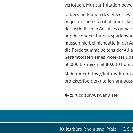
verfolgen, Mut zur Irritation be
Dabei sind Fragen des Prozesses (w
angesprochen?) zentral, ohne dass
des ästhetischen Ansatzes gemacht
und besonders für das spartenspr
müssen hierbei nicht alle in der
die Fördersumme seitens der Allia
Gesamtkosten eines Projektes üb
30.000 bis maximal 80.000 Euro z
Mehr unter
https://kulturstiftun
projekte/foerderkriterien-antrags
zurück zur Auswahlliste
Kulturbüro Rheinland-Pfalz · C.-S.-