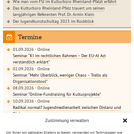
Wie man vom FSJ im Kulturbüro Rheinland-Pfalzt erfährt
Das Kulturbüro Rheinland-Pfalz trauert um seinen
langjährigen Referenten Prof. Dr. Armin Klein
Der Jugendkunstschultag 2023 im Rückblick
Termine
01.09.2026
·
Online
Seminar “KI im rechtlichen Rahmen – Der EU-AI Act
verständlich erklärt”
02.09.2026
·
Online
Seminar “Mehr Überblick, weniger Chaos – Trello als
Organisationstool”
08.09.2026
·
Online
Seminar “Online-Fundraising für Kulturprojekte”
10.09.2026
·
Online
Radikal normal? Jugendmedienarbeit zwischen Distanz und
Dialog
weitere Termine
Zustimmung verwalten
Um Ihnen ein optimales Erlebnis zu bieten, verwenden wir Technologien wie