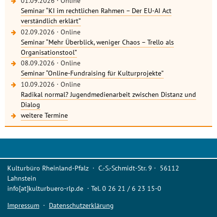
01.09.2026
·
Online
Seminar “KI im rechtlichen Rahmen – Der EU-AI Act
verständlich erklärt”
02.09.2026
·
Online
Seminar “Mehr Überblick, weniger Chaos – Trello als
Organisationstool”
08.09.2026
·
Online
Seminar “Online-Fundraising für Kulturprojekte”
10.09.2026
·
Online
Radikal normal? Jugendmedienarbeit zwischen Distanz und
Dialog
weitere Termine
Kulturbüro Rheinland-Pfalz · C.-S.-Schmidt-Str. 9 · 56112
Lahnstein
info[at]kulturbuero-rlp.de · Tel. 0 26 21 / 6 23 15-0
Impressum
·
Datenschutzerklärung