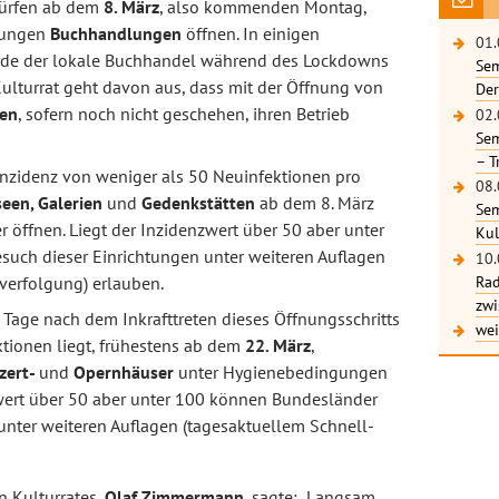
dürfen ab dem
8. März
, also kommenden Montag,
gungen
Buchhandlungen
öffnen. In einigen
01.
urde der lokale Buchhandel während des Lockdowns
Sem
Kulturrat geht davon aus, dass mit der Öffnung von
Der
ken
, sofern noch nicht geschehen, ihren Betrieb
02.
Sem
– T
inzidenz von weniger als 50 Neuinfektionen pro
08.
een, Galerien
und
Gedenkstätten
ab dem 8. März
Sem
öffnen. Liegt der Inzidenzwert über 50 aber unter
Kul
uch dieser Einrichtungen unter weiteren Auflagen
10.
Rad
erfolgung) erlauben.
zwi
Tage nach dem Inkrafttreten dieses Öffnungsschritts
wei
ktionen liegt, frühestens ab dem
22. März
,
zert-
und
Opernhäuser
unter Hygienebedingungen
zwert über 50 aber unter 100 können Bundesländer
unter weiteren Auflagen (tagesaktuellem Schnell-
n Kulturrates,
Olaf Zimmermann
, sagte: „Langsam