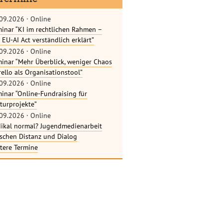
09.2026
·
Online
inar “KI im rechtlichen Rahmen –
 EU-AI Act verständlich erklärt”
09.2026
·
Online
inar “Mehr Überblick, weniger Chaos
rello als Organisationstool”
09.2026
·
Online
inar “Online-Fundraising für
turprojekte”
09.2026
·
Online
ikal normal? Jugendmedienarbeit
schen Distanz und Dialog
tere Termine