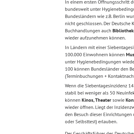
In einem ersten Öffnungsschritt 
bundesweit unter Hygienebedin
Bundesländern wie z.B. Berlin w
nicht geschlossen. Der Deutsche 
Buchhandlungen auch
Bibliothe
wieder aufzunehmen können.
In Ländern mit einer Siebentages
100.000 Einwohnern können
Mus
unter Hygienebedingungen wieder 
100 können Bundesländer den Bes
(Terminbuchungen + Kontaktnachv
Wenn die Siebentagesinzidenz 14 
stabil bei weniger als 50 Neuinfe
können
Kinos, Theater
sowie
Kon
wieder öffnen. Liegt der Inziden
den Besuch dieser Einrichtungen 
oder Selbsttest) erlauben.
Der Geschäftsführer des Deutsche