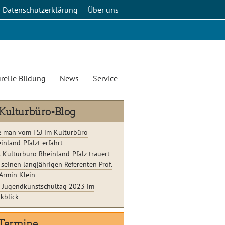
Datenschutzerklärung
Über uns
relle Bildung
News
Service
Kulturbüro-Blog
 man vom FSJ im Kulturbüro
inland-Pfalzt erfährt
 Kulturbüro Rheinland-Pfalz trauert
seinen langjährigen Referenten Prof.
 Armin Klein
 Jugendkunstschultag 2023 im
kblick
Termine