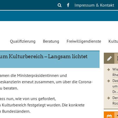
Impressum & Kontakt
Qualifizierung
Beratung
Freiwilligendienste
Kultu
um Kulturbereich – Langsam lichtet
Wie
Rhe
 kamen die Ministerpräsidentinnen und
Das
deskanzlerin erneut zusammen, um über die Corona-
um 
u beraten.
Dr.
Der
ass nun, wie von uns gefordert,
Rüc
Kulturbereich festgelegt wurden. Die konkrete
n Bundesländern.