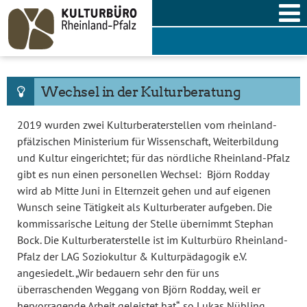
Skip
to
content
Wechsel in der Kulturberatung
2019 wurden zwei Kulturberaterstellen vom rheinland-
pfälzischen Ministerium für Wissenschaft, Weiterbildung
und Kultur eingerichtet; für das nördliche Rheinland-Pfalz
gibt es nun einen personellen Wechsel: Björn Rodday
wird ab Mitte Juni in Elternzeit gehen und auf eigenen
Wunsch seine Tätigkeit als Kulturberater aufgeben. Die
kommissarische Leitung der Stelle übernimmt Stephan
Bock. Die Kulturberaterstelle ist im Kulturbüro Rheinland-
Pfalz der LAG Soziokultur & Kulturpädagogik e.V.
angesiedelt. „Wir bedauern sehr den für uns
überraschenden Weggang von Björn Rodday, weil er
hervorragende Arbeit geleistet hat“, so Lukas Nübling,