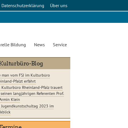
Datenschutzerklärung
Über uns
relle Bildung
News
Service
Kulturbüro-Blog
 man vom FSJ im Kulturbüro
inland-Pfalzt erfährt
 Kulturbüro Rheinland-Pfalz trauert
seinen langjährigen Referenten Prof.
 Armin Klein
 Jugendkunstschultag 2023 im
kblick
Termine