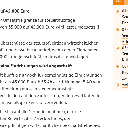
uf 45.000 Euro
01.
Sem
 Umsatzfreigrenze für steuerpflichtige
Der
 von 35.000 auf 45.000 Euro wird jetzt umgesetzt (§
02.
Sem
– T
Überschüsse der steuerpflichtigen wirtschaftlichen
08.
aft- und gewerbesteuerfrei, wenn deren Einnahmen
Sem
.000 Euro (einschließlich Umsatzsteuer) lagen.
Kul
leine Einrichtungen wird abgeschafft
10.
Rad
lt künftig nur noch für gemeinnützige Einrichtungen
zwi
hr als 45.000 Euro. § 55 Absatz 1 Nummer 5 AO wird
wei
er Regelung müssen steuerbegünstigte
tens in den auf den Zufluss folgenden zwei Kalender-
satzungsmäßigen Zwecke verwenden.
ht sich auf die Gesamteinnahmen, d.h. die
en Bereichs, des Zweckbetriebs, der
erpflichtigen wirtschaftlichen Geschäftsbetriebes.