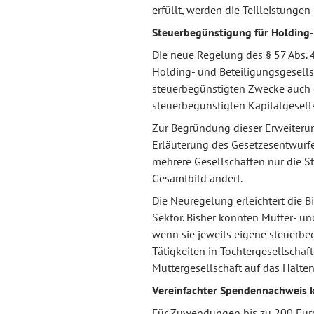
erfüllt, werden die Teilleistungen
Steuerbegünstigung für Holding-
Die neue Regelung des § 57 Abs. 
Holding- und Beteiligungsgesellsc
steuerbegünstigten Zwecke auch d
steuerbegünstigten Kapitalgesells
Zur Begründung dieser Erweiterun
Erläuterung des Gesetzesentwurfes
mehrere Gesellschaften nur die St
Gesamtbild ändert.
Die Neuregelung erleichtert die 
Sektor. Bisher konnten Mutter- un
wenn sie jeweils eigene steuerbe
Tätigkeiten in Tochtergesellschaf
Muttergesellschaft auf das Halten
Vereinfachter Spendennachweis k
Für Zuwendungen bis zu 200 Euro