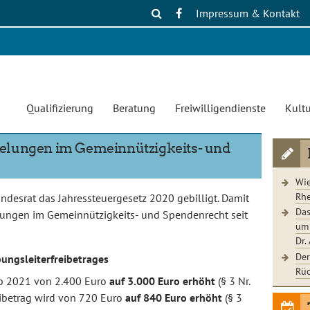
Impressum & Kontakt
Qualifizierung
Beratung
Freiwilligendienste
Kultu
elungen im Gemeinnützigkeits- und
Wie
Rhe
desrat das Jahressteuergesetz 2020 gebilligt. Damit
Das
ungen im Gemeinnützigkeits- und Spendenrecht seit
um 
Dr.
Der
ungsleiterfreibetrages
Rüc
ab 2021 von 2.400 Euro
auf 3.000 Euro erhöht
(§ 3 Nr.
eibetrag wird von 720 Euro
auf 840 Euro erhöht
(§ 3