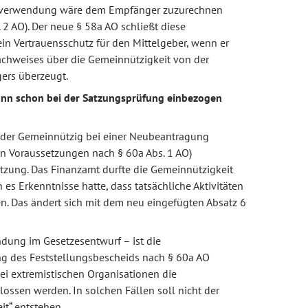
ehlverwendung wäre dem Empfänger zuzurechnen
. 2 AO). Der neue § 58a AO schließt diese
in Vertrauensschutz für den Mittelgeber, wenn er
achweises über die Gemeinnützigkeit von der
ers überzeugt.
ann schon bei der Satzungsprüfung einbezogen
 der Gemeinnützig bei einer Neubeantragung
n Voraussetzungen nach § 60a Abs. 1 AO)
atzung. Das Finanzamt durfte die Gemeinnützigkeit
es Erkenntnisse hatte, dass tatsächliche Aktivitäten
n. Das ändert sich mit dem neu eingefügten Absatz 6
ndung im Gesetzesentwurf – ist die
g des Feststellungsbescheids nach § 60a AO
bei extremistischen Organisationen die
ossen werden. In solchen Fällen soll nicht der
it“ entstehen.