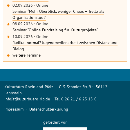
02.09.2026
·
Online
Seminar “Mehr Überblick, weniger Chaos – Trello als
Organisationstool”
08.09.2026
·
Online
Seminar “Online-Fundraising für Kulturprojekte”
10.09.2026
·
Online
Radikal normal? Jugendmedienarbeit zwischen Distanz und
Dialog
weitere Termine
Kulturbüro Rheinland-Pfalz · C.-S.-Schmidt-Str. 9 · 56112
Lahnstein
info[at]kulturbuero-rlp.de · Tel. 0 26 21 / 6 23 15-0
Impressum
·
Datenschutzerklärung
gefördert von