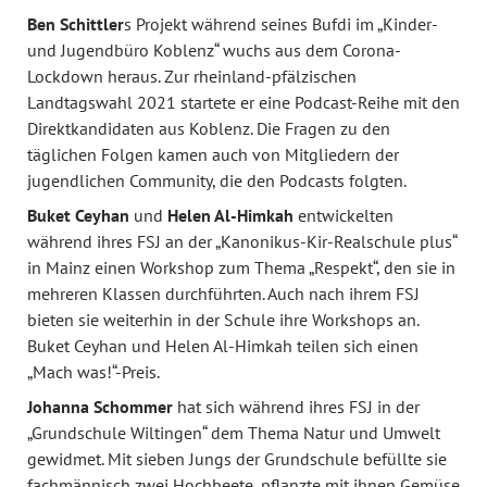
Ben Schittler
s Projekt während seines Bufdi im „Kinder-
und Jugendbüro Koblenz“ wuchs aus dem Corona-
Lockdown heraus. Zur rheinland-pfälzischen
Landtagswahl 2021 startete er eine Podcast-Reihe mit den
Direktkandidaten aus Koblenz. Die Fragen zu den
täglichen Folgen kamen auch von Mitgliedern der
jugendlichen Community, die den Podcasts folgten.
Buket Ceyhan
und
Helen Al-Himkah
entwickelten
während ihres FSJ an der „Kanonikus-Kir-Realschule plus“
in Mainz einen Workshop zum Thema „Respekt“, den sie in
mehreren Klassen durchführten. Auch nach ihrem FSJ
bieten sie weiterhin in der Schule ihre Workshops an.
Buket Ceyhan und Helen Al-Himkah teilen sich einen
„Mach was!“-Preis.
Johanna Schommer
hat sich während ihres FSJ in der
„Grundschule Wiltingen“ dem Thema Natur und Umwelt
gewidmet. Mit sieben Jungs der Grundschule befüllte sie
fachmännisch zwei Hochbeete, pflanzte mit ihnen Gemüse