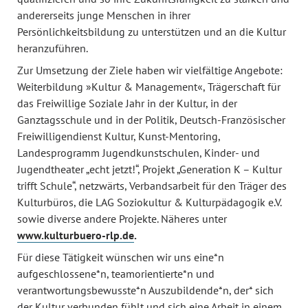
andererseits junge Menschen in ihrer
Persönlichkeitsbildung zu unterstützen und an die Kultur
heranzuführen.
Zur Umsetzung der Ziele haben wir vielfältige Angebote:
Weiterbildung »Kultur & Management«, Trägerschaft für
das Freiwillige Soziale Jahr in der Kultur, in der
Ganztagsschule und in der Politik, Deutsch-Französischer
Freiwilligendienst Kultur, Kunst-Mentoring,
Landesprogramm Jugendkunstschulen, Kinder- und
Jugendtheater „echt jetzt!“, Projekt „Generation K – Kultur
trifft Schule“, netzwärts, Verbandsarbeit für den Träger des
Kulturbüros, die LAG Soziokultur & Kulturpädagogik e.V.
sowie diverse andere Projekte. Näheres unter
www.kulturbuero-rlp.de
.
Für diese Tätigkeit wünschen wir uns eine*n
aufgeschlossene*n, teamorientierte*n und
verantwortungsbewusste*n Auszubildende*n, der* sich
der Kultur verbunden fühlt und sich eine Arbeit in einem