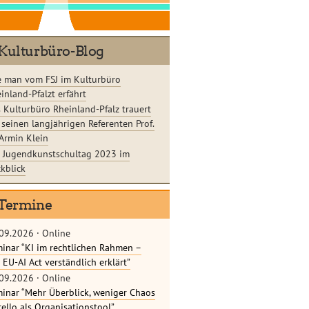
Kulturbüro-Blog
 man vom FSJ im Kulturbüro
inland-Pfalzt erfährt
 Kulturbüro Rheinland-Pfalz trauert
seinen langjährigen Referenten Prof.
 Armin Klein
 Jugendkunstschultag 2023 im
kblick
Termine
09.2026
·
Online
inar “KI im rechtlichen Rahmen –
 EU-AI Act verständlich erklärt”
09.2026
·
Online
inar “Mehr Überblick, weniger Chaos
rello als Organisationstool”