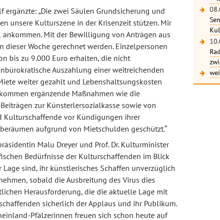
08.
olf ergänzte: „Die zwei Säulen Grundsicherung und
Sem
len unsere Kulturszene in der Krisenzeit stützen. Mir
Kul
ell ankommen. Mit der Bewilligung von Anträgen aus
10.
in dieser Woche gerechnet werden. Einzelpersonen
Rad
n bis zu 9.000 Euro erhalten, die nicht
zwi
unbürokratische Auszahlung einer weitreichenden
wei
 Miete weiter gezahlt und Lebenshaltsungskosten
 kommen ergänzende Maßnahmen wie die
eiträgen zur Künsterlersozialkasse sowie von
d Kulturschaffende vor Kündigungen ihrer
roberäumen aufgrund von Mietschulden geschützt.“
räsidentin Malu Dreyer und Prof. Dr. Kulturminister
fischen Bedürfnisse der Kulturschaffenden im Blick
er Lage sind, ihr künstlerisches Schaffen unverzüglich
ehmen, sobald die Ausbreitung des Virus dies
tlichen Herausforderung, die die aktuelle Lage mit
rschaffenden sicherlich der Applaus und ihr Publikum.
einland-Pfälzerinnen freuen sich schon heute auf