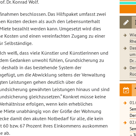
f. Dr. Konrad Wolf.
ßnahmen beschlossen. Das Hilfspaket umfasst zwei
chen Kosten decken als auch den Lebensunterhalt
 Miete bezalhlt werden kann. Umgesetzt wird dies
Wie
iche Kosten und einen vereinfachten Zugang zu einer
Rhe
r Selbständige.
Das
„Ich weiß, dass viele Künstler und Künstlerinnen und
um 
i dem Gedanken unwohl fühlen, Grundsicherung zu
Dr.
r deshalb in das bestehende System der
Der
Rüc
ngefügt, um die Abwicklung seitens der Verwaltung
gten Leistungen gehen deutlich über die
undsicherung gewährten Leistungen hinaus und sind
rundsicherung gleichzusetzen.“ Konkret müsse keine
01.
Verhältnisse erfolgen, wenn kein erhebliches
Sem
ie Miete unabhängig von der Größe der Wohnung
Der
cke damit den akuten Notbedarf für alle, die kein
02.
it 60 bzw. 67 Prozent ihres Einkommens auskommen
Sem
e ab.
– T