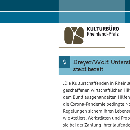
Skip
to
content
Dreyer/Wolf: Unters
steht bereit
„Die Kulturschaffenden in Rheinla
geschaffenen wirtschaftlichen Hi
dem Bund ausgehandelten Hilfen 
die Corona-Pandemie bedingte N
Regelungen sichern ihren Lebensu
wie Ateliers, Werkstätten und Prob
sie bei der Zahlung ihrer laufende