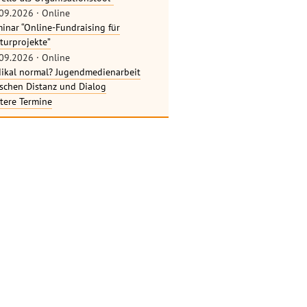
09.2026
·
Online
inar “Online-Fundraising für
turprojekte”
09.2026
·
Online
ikal normal? Jugendmedienarbeit
schen Distanz und Dialog
tere Termine