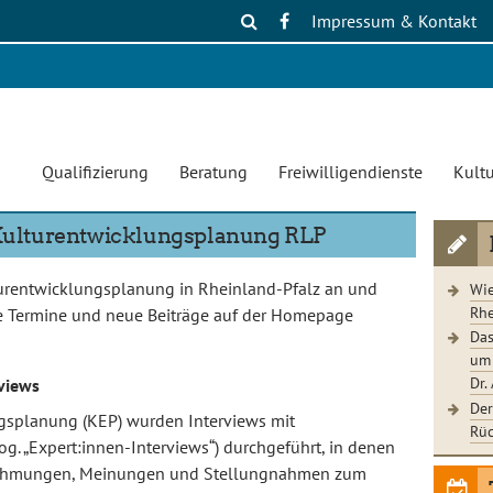
Impressum & Kontakt
Qualifizierung
Beratung
Freiwilligendienste
Kultu
r Kulturentwicklungsplanung RLP
lturentwicklungsplanung in Rheinland-Pfalz an und
Wie
Rhe
ge Termine und neue Beiträge auf der Homepage
Das
um 
Dr.
views
Der
splanung (KEP) wurden Interviews mit
Rüc
g. „Expert:innen-Interviews“) durchgeführt, in denen
rnehmungen, Meinungen und Stellungnahmen zum