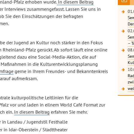
inland-Pfalz erhoben wurde.
In diesem Beitrag
er Interviews zusammengefasst. Lassen Sie uns in
01.
b Sie den Einschätzungen der befragten
Sem
mmen.
Der
02.
Sem
be der Jugend an Kultur noch stärker in den Fokus
– T
Rheinland-Pfalz gerückt. Ab sofort läuft eine online
08.
Sem
eitend dazu eine Social-Media-Aktion, die auf
Kul
re Maßnahmen in die Kulturentwicklungsplanung
10.
mfrage
gerne in Ihrem Freundes- und Bekanntenkreis
Rad
arauf aufmerksam.
zwi
wei
rale kulturpolitische Leitlinien für die
falz vor und laden in eilnem World Café Format zur
ch ein.
In diesem Beitrag
erfahren Sie mehr.
 in Landau / Jugendstil Festhalle
r in Idar-Oberstein / Stadttheater