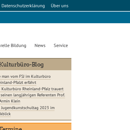
Datenschutzerklärung
Über uns
relle Bildung
News
Service
Kulturbüro-Blog
 man vom FSJ im Kulturbüro
inland-Pfalzt erfährt
 Kulturbüro Rheinland-Pfalz trauert
seinen langjährigen Referenten Prof.
 Armin Klein
 Jugendkunstschultag 2023 im
kblick
Termine