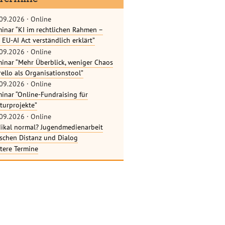
09.2026
·
Online
inar “KI im rechtlichen Rahmen –
 EU-AI Act verständlich erklärt”
09.2026
·
Online
inar “Mehr Überblick, weniger Chaos
rello als Organisationstool”
09.2026
·
Online
inar “Online-Fundraising für
turprojekte”
09.2026
·
Online
ikal normal? Jugendmedienarbeit
schen Distanz und Dialog
tere Termine