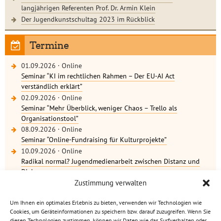
langjährigen Referenten Prof. Dr. Armin Klein
Der Jugendkunstschultag 2023 im Rückblick
Termine
01.09.2026
·
Online
Seminar “KI im rechtlichen Rahmen – Der EU-AI Act
verständlich erklärt”
02.09.2026
·
Online
Seminar “Mehr Überblick, weniger Chaos – Trello als
Organisationstool”
08.09.2026
·
Online
Seminar “Online-Fundraising für Kulturprojekte”
10.09.2026
·
Online
Radikal normal? Jugendmedienarbeit zwischen Distanz und
Dialog
weitere Termine
Zustimmung verwalten
Um Ihnen ein optimales Erlebnis zu bieten, verwenden wir Technologien wie
Cookies, um Geräteinformationen zu speichern bzw. darauf zuzugreifen. Wenn Sie
diesen Technologien zustimmen, können wir Daten wie das Surfverhalten oder