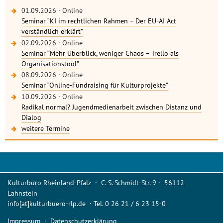
01.09.2026
·
Online
Seminar “KI im rechtlichen Rahmen – Der EU-AI Act
verständlich erklärt”
02.09.2026
·
Online
Seminar “Mehr Überblick, weniger Chaos – Trello als
Organisationstool”
08.09.2026
·
Online
Seminar “Online-Fundraising für Kulturprojekte”
10.09.2026
·
Online
Radikal normal? Jugendmedienarbeit zwischen Distanz und
Dialog
weitere Termine
Kulturbüro Rheinland-Pfalz · C.-S.-Schmidt-Str. 9 · 56112
Lahnstein
info[at]kulturbuero-rlp.de · Tel. 0 26 21 / 6 23 15-0
Impressum
·
Datenschutzerklärung