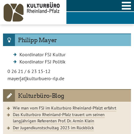
Skip
to
content
Philipp Mayer
Koordinator FSJ Kultur
Koordinator FSJ Politik
0 26 21 / 6 23 15-12
mayer[at]kulturbuero-rlp.de
Kulturbüro-Blog
Wie man vom FSJ im Kulturbüro Rheinland-Pfalzt erfährt
Das Kulturbüro Rheinland-Pfalz trauert um seinen
langjährigen Referenten Prof. Dr. Armin Klein
Der Jugendkunstschultag 2023 im Rückblick