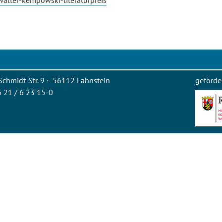
alter-kempowski-literaturpreis
Schmidt-Str. 9 · 56112 Lahnstein
geförde
26 21 / 6 23 15-0