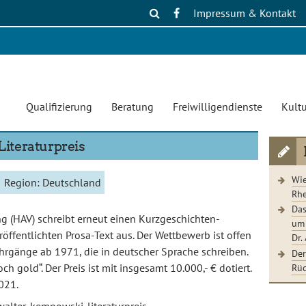
Impressum & Kontakt
Qualifizierung
Beratung
Freiwilligendienste
Kultu
iteraturpreis
Wie
Region:
Deutschland
Rhe
Das
 (HAV) schreibt erneut einen Kurzgeschichten-
um 
öffentlichten Prosa-Text aus. Der Wettbewerb ist offen
Dr.
hrgänge ab 1971, die in deutscher Sprache schreiben.
Der
Rüc
h gold“. Der Preis ist mit insgesamt 10.000,- € dotiert.
021.