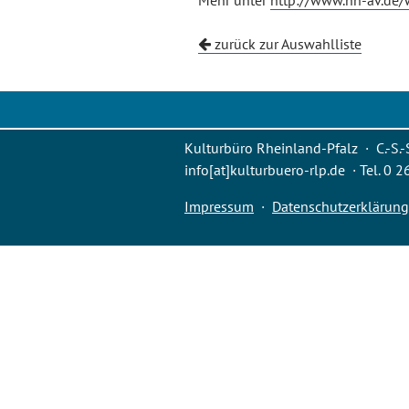
Mehr unter
http://www.hh-av.de/w
zurück zur Auswahlliste
Kulturbüro Rheinland-Pfalz · C.-S.-
info[at]kulturbuero-rlp.de · Tel. 0 
Impressum
·
Datenschutzerklärung