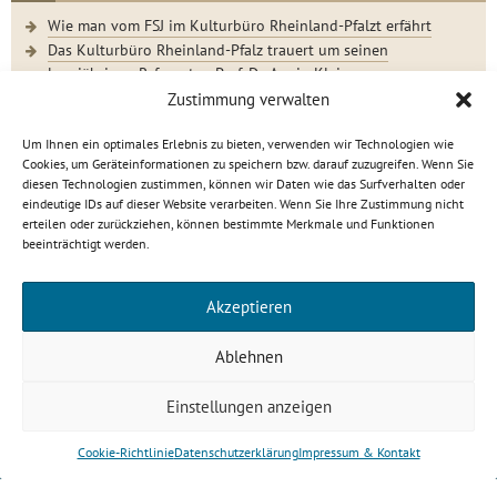
Wie man vom FSJ im Kulturbüro Rheinland-Pfalzt erfährt
Das Kulturbüro Rheinland-Pfalz trauert um seinen
langjährigen Referenten Prof. Dr. Armin Klein
Der Jugendkunstschultag 2023 im Rückblick
Zustimmung verwalten
Um Ihnen ein optimales Erlebnis zu bieten, verwenden wir Technologien wie
Cookies, um Geräteinformationen zu speichern bzw. darauf zuzugreifen. Wenn Sie
diesen Technologien zustimmen, können wir Daten wie das Surfverhalten oder
eindeutige IDs auf dieser Website verarbeiten. Wenn Sie Ihre Zustimmung nicht
Kulturbüro Rheinland-Pfalz · C.-S.-Schmidt-Str. 9 · 56112
erteilen oder zurückziehen, können bestimmte Merkmale und Funktionen
Lahnstein
beeinträchtigt werden.
info[at]kulturbuero-rlp.de · Tel. 0 26 21 / 6 23 15-0
Impressum
·
Datenschutzerklärung
Akzeptieren
gefördert von
Ablehnen
Einstellungen anzeigen
Cookie-Richtlinie
Datenschutzerklärung
Impressum & Kontakt