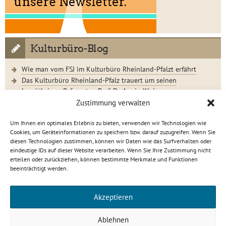
Kulturbüro-Blog
Wie man vom FSJ im Kulturbüro Rheinland-Pfalzt erfährt
Das Kulturbüro Rheinland-Pfalz trauert um seinen
langjährigen Referenten Prof. Dr. Armin Klein
Der Jugendkunstschultag 2023 im Rückblick
Zustimmung verwalten
Um Ihnen ein optimales Erlebnis zu bieten, verwenden wir Technologien wie
Cookies, um Geräteinformationen zu speichern bzw. darauf zuzugreifen. Wenn Sie
diesen Technologien zustimmen, können wir Daten wie das Surfverhalten oder
eindeutige IDs auf dieser Website verarbeiten. Wenn Sie Ihre Zustimmung nicht
Kulturbüro Rheinland-Pfalz · C.-S.-Schmidt-Str. 9 · 56112
erteilen oder zurückziehen, können bestimmte Merkmale und Funktionen
Lahnstein
beeinträchtigt werden.
info[at]kulturbuero-rlp.de · Tel. 0 26 21 / 6 23 15-0
Impressum
·
Datenschutzerklärung
Akzeptieren
gefördert von
Ablehnen