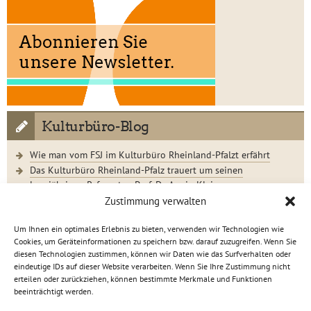
Kulturbüro-Blog
Wie man vom FSJ im Kulturbüro Rheinland-Pfalzt erfährt
Das Kulturbüro Rheinland-Pfalz trauert um seinen
langjährigen Referenten Prof. Dr. Armin Klein
Der Jugendkunstschultag 2023 im Rückblick
Zustimmung verwalten
Um Ihnen ein optimales Erlebnis zu bieten, verwenden wir Technologien wie
Cookies, um Geräteinformationen zu speichern bzw. darauf zuzugreifen. Wenn Sie
diesen Technologien zustimmen, können wir Daten wie das Surfverhalten oder
eindeutige IDs auf dieser Website verarbeiten. Wenn Sie Ihre Zustimmung nicht
Kulturbüro Rheinland-Pfalz · C.-S.-Schmidt-Str. 9 · 56112
erteilen oder zurückziehen, können bestimmte Merkmale und Funktionen
Lahnstein
beeinträchtigt werden.
info[at]kulturbuero-rlp.de · Tel. 0 26 21 / 6 23 15-0