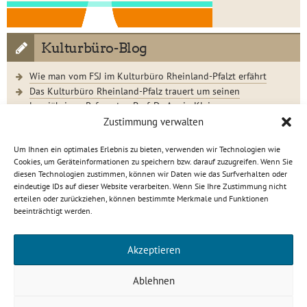
Kulturbüro-Blog
Wie man vom FSJ im Kulturbüro Rheinland-Pfalzt erfährt
Das Kulturbüro Rheinland-Pfalz trauert um seinen
langjährigen Referenten Prof. Dr. Armin Klein
Der Jugendkunstschultag 2023 im Rückblick
Zustimmung verwalten
Um Ihnen ein optimales Erlebnis zu bieten, verwenden wir Technologien wie
Cookies, um Geräteinformationen zu speichern bzw. darauf zuzugreifen. Wenn Sie
diesen Technologien zustimmen, können wir Daten wie das Surfverhalten oder
eindeutige IDs auf dieser Website verarbeiten. Wenn Sie Ihre Zustimmung nicht
Kulturbüro Rheinland-Pfalz · C.-S.-Schmidt-Str. 9 · 56112
erteilen oder zurückziehen, können bestimmte Merkmale und Funktionen
Lahnstein
beeinträchtigt werden.
info[at]kulturbuero-rlp.de · Tel. 0 26 21 / 6 23 15-0
Impressum
·
Datenschutzerklärung
Akzeptieren
gefördert von
Ablehnen