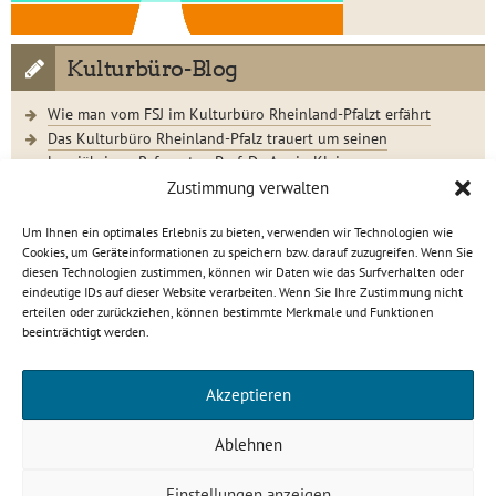
Kulturbüro-Blog
Wie man vom FSJ im Kulturbüro Rheinland-Pfalzt erfährt
Das Kulturbüro Rheinland-Pfalz trauert um seinen
langjährigen Referenten Prof. Dr. Armin Klein
Der Jugendkunstschultag 2023 im Rückblick
Zustimmung verwalten
Um Ihnen ein optimales Erlebnis zu bieten, verwenden wir Technologien wie
Cookies, um Geräteinformationen zu speichern bzw. darauf zuzugreifen. Wenn Sie
diesen Technologien zustimmen, können wir Daten wie das Surfverhalten oder
eindeutige IDs auf dieser Website verarbeiten. Wenn Sie Ihre Zustimmung nicht
Kulturbüro Rheinland-Pfalz · C.-S.-Schmidt-Str. 9 · 56112
erteilen oder zurückziehen, können bestimmte Merkmale und Funktionen
Lahnstein
beeinträchtigt werden.
info[at]kulturbuero-rlp.de · Tel. 0 26 21 / 6 23 15-0
Impressum
·
Datenschutzerklärung
Akzeptieren
gefördert von
Ablehnen
Einstellungen anzeigen