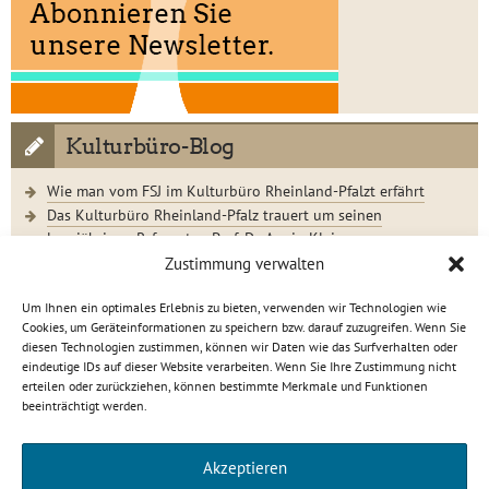
Kulturbüro-Blog
Wie man vom FSJ im Kulturbüro Rheinland-Pfalzt erfährt
Das Kulturbüro Rheinland-Pfalz trauert um seinen
langjährigen Referenten Prof. Dr. Armin Klein
Der Jugendkunstschultag 2023 im Rückblick
Zustimmung verwalten
Um Ihnen ein optimales Erlebnis zu bieten, verwenden wir Technologien wie
Cookies, um Geräteinformationen zu speichern bzw. darauf zuzugreifen. Wenn Sie
diesen Technologien zustimmen, können wir Daten wie das Surfverhalten oder
eindeutige IDs auf dieser Website verarbeiten. Wenn Sie Ihre Zustimmung nicht
Kulturbüro Rheinland-Pfalz · C.-S.-Schmidt-Str. 9 · 56112
erteilen oder zurückziehen, können bestimmte Merkmale und Funktionen
Lahnstein
beeinträchtigt werden.
info[at]kulturbuero-rlp.de · Tel. 0 26 21 / 6 23 15-0
Impressum
·
Datenschutzerklärung
Akzeptieren