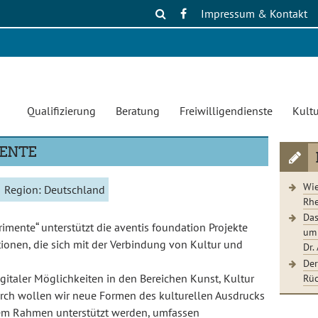
Impressum & Kontakt
Qualifizierung
Beratung
Freiwilligendienste
Kultu
MENTE
Wie
Region:
Deutschland
Rhe
Das
rimente“ unterstützt die aventis foundation Projekte
um 
tionen, die sich mit der Verbindung von Kultur und
Dr.
Der
Rüc
digitaler Möglichkeiten in den Bereichen Kunst, Kultur
urch wollen wir neue Formen des kulturellen Ausdrucks
esem Rahmen unterstützt werden, umfassen