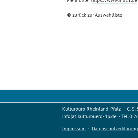
Mehr unter
https://www.mb21.de
zurück zur Auswahlliste
Kulturbüro Rheinland-Pfalz · C.-S.-
info[at]kulturbuero-rlp.de · Tel. 0 
Impressum
·
Datenschutzerklärung