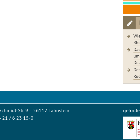
Wie
Rhe
Das
um 
Dr.
Der
Rüc
Schmidt-Str. 9 · 56112 Lahnstein
geförde
26 21 / 6 23 15-0