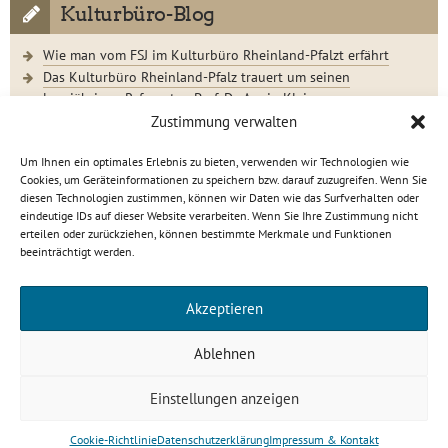
Kulturbüro-Blog
Wie man vom FSJ im Kulturbüro Rheinland-Pfalzt erfährt
Das Kulturbüro Rheinland-Pfalz trauert um seinen
langjährigen Referenten Prof. Dr. Armin Klein
Der Jugendkunstschultag 2023 im Rückblick
Zustimmung verwalten
Um Ihnen ein optimales Erlebnis zu bieten, verwenden wir Technologien wie
Cookies, um Geräteinformationen zu speichern bzw. darauf zuzugreifen. Wenn Sie
diesen Technologien zustimmen, können wir Daten wie das Surfverhalten oder
eindeutige IDs auf dieser Website verarbeiten. Wenn Sie Ihre Zustimmung nicht
Kulturbüro Rheinland-Pfalz · C.-S.-Schmidt-Str. 9 · 56112
erteilen oder zurückziehen, können bestimmte Merkmale und Funktionen
Lahnstein
beeinträchtigt werden.
info[at]kulturbuero-rlp.de · Tel. 0 26 21 / 6 23 15-0
Impressum
·
Datenschutzerklärung
Akzeptieren
gefördert von
Ablehnen
Einstellungen anzeigen
Cookie-Richtlinie
Datenschutzerklärung
Impressum & Kontakt