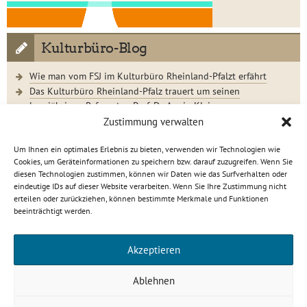
Kulturbüro-Blog
Wie man vom FSJ im Kulturbüro Rheinland-Pfalzt erfährt
Das Kulturbüro Rheinland-Pfalz trauert um seinen
langjährigen Referenten Prof. Dr. Armin Klein
Der Jugendkunstschultag 2023 im Rückblick
Zustimmung verwalten
Um Ihnen ein optimales Erlebnis zu bieten, verwenden wir Technologien wie
Cookies, um Geräteinformationen zu speichern bzw. darauf zuzugreifen. Wenn Sie
diesen Technologien zustimmen, können wir Daten wie das Surfverhalten oder
eindeutige IDs auf dieser Website verarbeiten. Wenn Sie Ihre Zustimmung nicht
Kulturbüro Rheinland-Pfalz · C.-S.-Schmidt-Str. 9 · 56112
erteilen oder zurückziehen, können bestimmte Merkmale und Funktionen
Lahnstein
beeinträchtigt werden.
info[at]kulturbuero-rlp.de · Tel. 0 26 21 / 6 23 15-0
Impressum
·
Datenschutzerklärung
Akzeptieren
gefördert von
Ablehnen